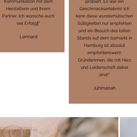
Kommunikation mit dem
probiert. Es war ein
Herstellerin und ihrem
Geschmackserlebnis! Ich
Partner. Ich wünsche euch
kann diese wunderhübschen
viel Erfolg🍾"
Süßigkeiten nur empfehlen
und ein Besuch des tollen
Lennard
Stands auf dem Isemarkt in
Hamburg ist absolut
empfehlenswert!
Gründerinnen, die mit Herz
und Leidenschaft dabei
sind!"
Juhmanah