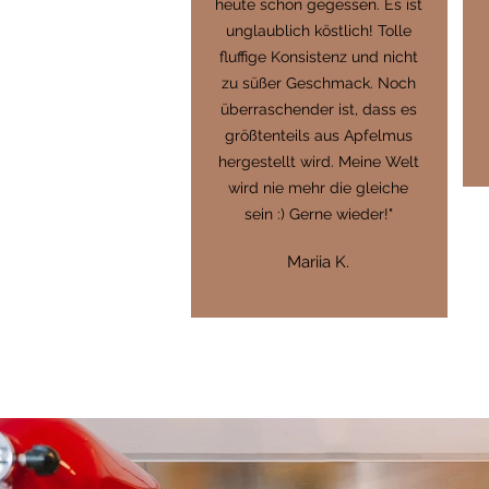
heute schon gegessen. Es ist
unglaublich köstlich! Tolle
fluffige Konsistenz und nicht
zu süßer Geschmack. Noch
überraschender ist, dass es
größtenteils aus Apfelmus
hergestellt wird. Meine Welt
wird nie mehr die gleiche
sein :) Gerne wieder!"
Mariia K.