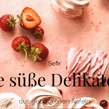
Sefir
e süße Delikat
aus gebackenen
Äpfeln