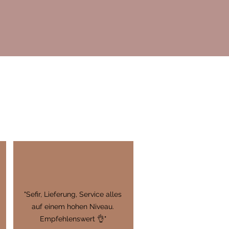
"Sefir, Lieferung, Service alles
auf einem hohen Niveau.
Empfehlenswert 👌"