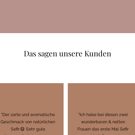
Das sagen unsere Kunden
"Der zarte und aromatische
"Ich habe bei diesen zwei
Geschmack von natürlichen
wunderbaren & netten
Sefir.😋 Sehr gute
Frauen das erste Mal Sefir