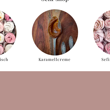
Sef
isch
Karamellcreme