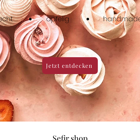
echt
apfelig
handmad
Jetzt entdecken
Sefir shop