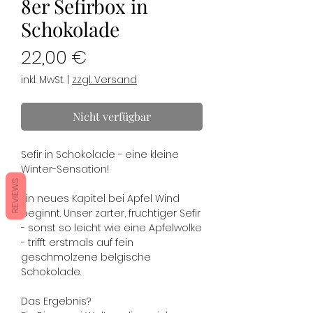
8er Sefirbox in
Schokolade
Preis
22,00 €
inkl. MwSt.
|
zzgl. Versand
Nicht verfügbar
Sefir in Schokolade - eine kleine
Winter-Sensation!
REVIEWS
Ein neues Kapitel bei Apfel Wind
beginnt. Unser zarter, fruchtiger Sefir
- sonst so leicht wie eine Apfelwolke
- trifft erstmals auf fein
geschmolzene belgische
Schokolade.
Das Ergebnis?