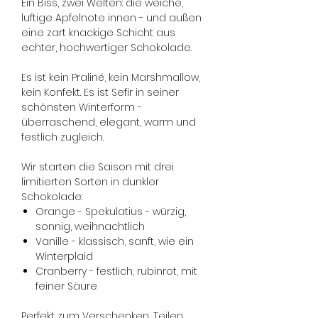
Ein Biss, zwei Welten: die weiche,
luftige Apfelnote innen - und außen
eine zart knackige Schicht aus
echter, hochwertiger Schokolade.
Es ist kein Praliné, kein Marshmallow,
kein Konfekt. Es ist Sefir in seiner
schönsten Winterform -
überraschend, elegant, warm und
festlich zugleich.
Wir starten die Saison mit drei
limitierten Sorten in dunkler
Schokolade:
Orange - Spekulatius - würzig,
sonnig, weihnachtlich
Vanille - klassisch, sanft, wie ein
Winterplaid
Cranberry - festlich, rubinrot, mit
feiner Säure
Perfekt zum Verschenken, Teilen