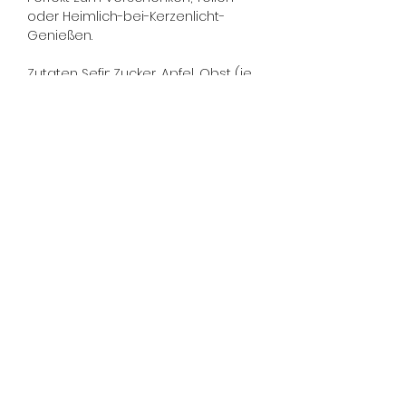
oder Heimlich-bei-Kerzenlicht-
Genießen.
Zutaten Sefir: Zucker, Apfel, Obst (je
nach Sorte), Speisesirup, EIKLAR-
PULVER, Agar-Agar, Zitronensäure.
Zutaten Schokolade: Kakaomasse,
Zucker, Kakaobutter, Emulgator:
SOJALECITIN, natürliches Vanille-
Aroma
Versand mit DHL